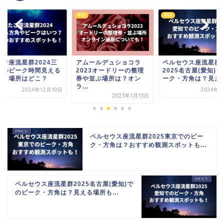
季節
季節
たご座流星群2024三
アムールデュショコラ
ペルセウス座流星群
でのピーク時間見える
2023オードリーの整理
2025名古屋(愛知)
角・場所はどこ？
券や並ぶ場所は？オン
ーク・方角は？見える.
ラ...
2024年12月10日
2024年8
2023年1月15日
ペルセウス座流星群2025東京でのピー
ク・方角は？おすすめ観測スポットも...
ペルセウス座流星群2025名古屋(愛知)で
のピーク・方角は？見える場所も...