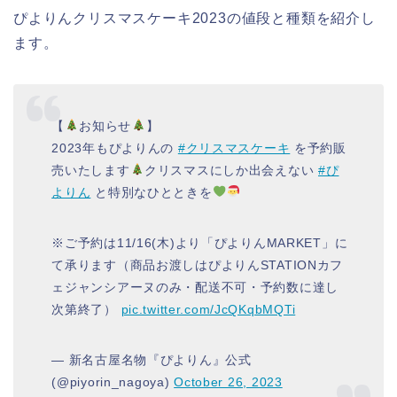
ぴよりんクリスマスケーキ2023の値段と種類を紹介し
ます。
【
お知らせ
】
2023年もぴよりんの
#クリスマスケーキ
を予約販
売いたします
クリスマスにしか出会えない
#ぴ
よりん
と特別なひとときを
※ご予約は11/16(木)より「ぴよりんMARKET」に
て承ります（商品お渡しはぴよりんSTATIONカフ
ェジャンシアーヌのみ・配送不可・予約数に達し
次第終了）
pic.twitter.com/JcQKqbMQTi
— 新名古屋名物『ぴよりん』公式
(@piyorin_nagoya)
October 26, 2023