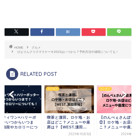
HOME
グルメ
ぴよりんクリスマスケーキ2023はいつから？予約方法や値段についても！
RELATED POST
メ
エンタメ
エンタメ
ーティワン×ハリーポ
喫茶と濵田。ロケ地・お
【のんべぇさんぽ目
ターいつからいつま
店はどこ？メニューや座
②】ロケ地・お店は
？値段やカロリーにつ
席は？【WEST.濵田...
こ？メニューや座席
.
2025年10月3日
2024年1