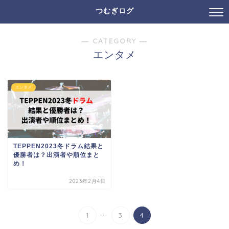
つむぎログ
― CATEGORY ―
エンタメ
エンタメ
TEPPEN2023冬ドラム結果と
優勝者は？出演者や順位まと
め！
2023年2月4日
...
1
3
4